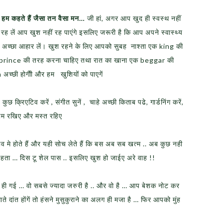
… हम कहते हैं जैसा तन वैसा मन…
जी हां, अगर आप खुद ही स्‍वस्‍थ नहीं
 न रह लें आप खुश नहीं रह पाएंगे इसलिए जरूरी है कि आप अपने स्‍वास्‍थ्‍य
ं और अच्‍छा आहार लें। खुश रहने के लिए आपको सुबह नाश्ता एक king की
 prince की तरह करना चाहिए तथा रात का खाना एक beggar की
च्छी होगीी और हम खुशियों को पाएगें
कुछ क्रिएटिव करें , संगीत सुनें , चाहे अच्छी किताब पढे, गार्डनिंग करें,
काम रखिए और मस्त रहिए
मे होते हैं और यही सोच लेते हैं कि बस अब सब खत्म .. अब कुछ नही
हता … दिस टू शेल पास .. इसलिए खुश हो जाईए अरे वाह !!
ूल ही गई … वो सबसे ज्यादा जरुरी है .. और वो है … आप बेशक नोट कर
े दांत होंगें तो हंसने मुसुकुराने का अलग ही मजा है … फिर आपको मुंह